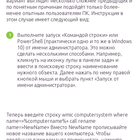
вариант выглядит несколько сложнее предыдущих и
по понятным причинам подойдёт только более-
менее опытным пользователям ПК. Инструкция в
этом случае имеет следующий вид:
Выполните запуск «Командой строки» или
PowerShell (практически одно и то же в Windows
10) от имени администратора. Это можно
сделать несколькими способами. Например,
кликнуть на иконку лупы в панели задач и
ввести в поисковую строку наименование
нужного объекта. Далее нажать по нему правой
кнопкой мыши и выбрать пункт «Запуск от
имени администратора».
Теперь введите строку wmic computersystem where
name=»%computername%» call rename
name=»NewName» Вместо NewName прописывайте
новое название вашего компьютера. Чтобы
введённая вами команда применилась, нажмите