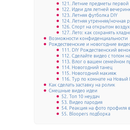
121. Летние предметы первой
122. Идеи для летней вечерин
123. Летняя футболка DIY
124. Летняя утренняя/ночная 
126. Спорт на открытом воздух
127. Лето: как сохранять хлад
Возможности конфиденциальности
Рождественские и новогодние виде
111. DIY Рождественский вено
112. Сделайте видео с топом н
113. Влог о вашем семейном п
114. Новогодний танец
115. Новогодний макияж
116. Тур по комнате на Новый 
Как сделать заставку на ролик
Смешные видео идеи
52. Топ 10 неудач
53. Видео пародия
54. Реакция на фото профиля 
55. Bloopers подборка