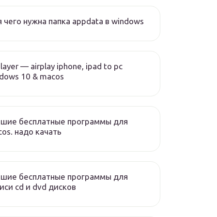
 чего нужна папка appdata в windows
layer — airplay iphone, ipad to pc
dows 10 & macos
чшие бесплатные программы для
os. надо качать
чшие бесплатные программы для
иси cd и dvd дисков