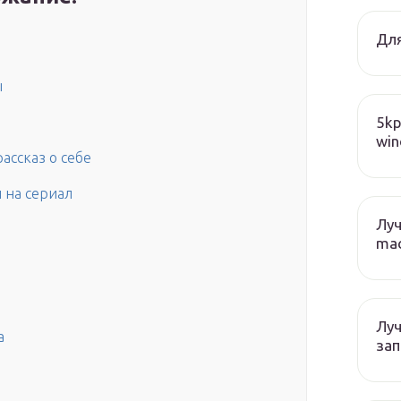
Для
ы
5kp
win
ассказ о себе
 на сериал
Лу
mac
Лу
а
зап