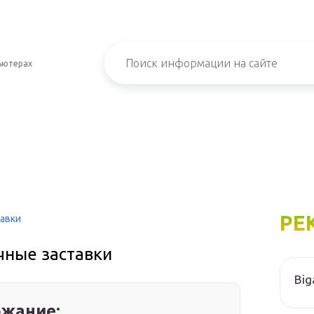
ьютерах
РЕ
тавки
чные заставки
Big
жание: