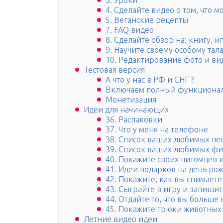
3. Уроки
4. Сделайте видео о том, что м
5. Веганские рецепты
7. FAQ видео
8. Сделайте обзор на: книгу, и
9. Научите своему особому тал
10. Редактирование фото и вид
Тестовая версия
А что у нас в РФ и СНГ ?
Включаем полный функциона
Монетизация
Идеи для начинающих
36. Распаковки
37. Что у меня на телефоне
38. Список ваших любимых пе
39. Список ваших любимых ф
40. Покажите своих питомцев и
41. Идеи подарков на день ро
42. Покажите, как вы снимаете
43. Сыграйте в игру и запишит
44. Отдайте то, что вы больше
45. Покажите трюки животных
Летние видео идеи