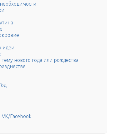
 необходимости
ки
рутина
е
нокровие
о идеи
к
а тему нового года или рождества
разднестве
Год
в VK/Facebook