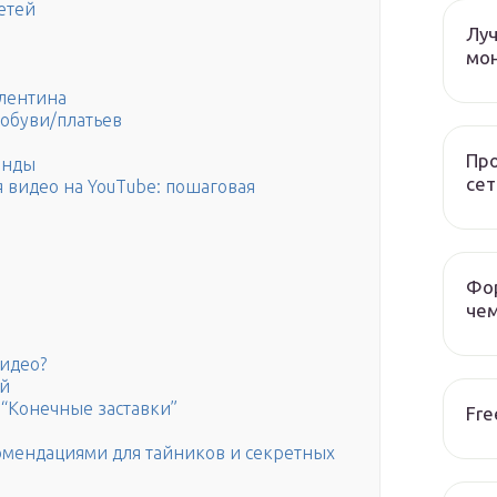
етей
Лу
мо
алентина
 обуви/платьев
Пр
енды
сет
я видео на YouTube: пошаговая
Фор
чем
видео?
ий
“Конечные заставки”
Fre
омендациями для тайников и секретных