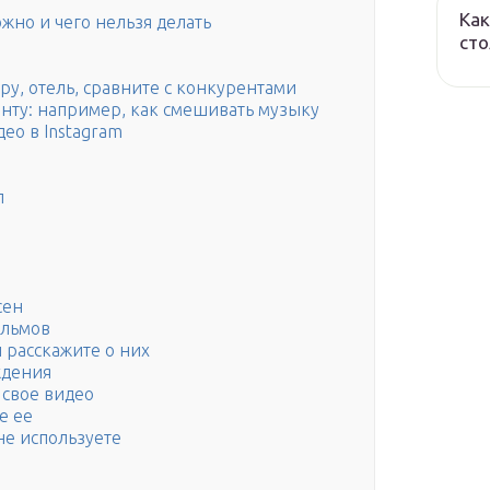
Как
ожно и чего нельзя делать
сто
гру, отель, сравните с конкурентами
анту: например, как смешивать музыку
ео в Instagram
л
сен
ильмов
 расскажите о них
ждения
 свое видео
е ее
 не используете