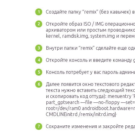
Создайте папку “remix” (без кавычек) в
Откройте образ ISO / IMG операционн
архиватором или простым проводником;
kernel, ramdisk.img, system.img и перем
Внутри папки “remix” сделайте еще одн
Откройте консоль и введите команду gk
Консоль потребует у вас пароль админ
Далее появится окно текстового реда
текста нужно вставить следующий тек
и скопировать код оттуда): menuentry ‘
part_gptsearch —file —no-floppy —set=r
root=/dev/ram0 androidboot.hardware=r
CMDLINEinitrd /remix/initrd.img}
Сохраните изменения и закройте реда