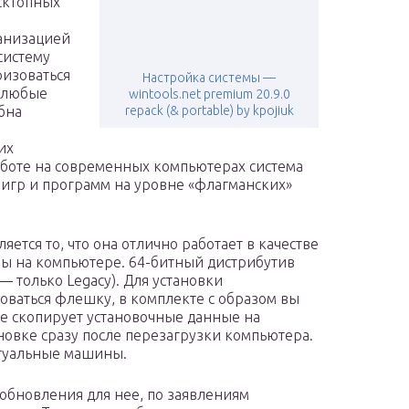
сктопных
ганизацией
систему
ризоваться
Настройка системы —
ь любые
wintools.net premium 20.9.0
бна
repack (& portable) by kpojiuk
их
боте на современных компьютерах система
игр и программ на уровне «флагманских»
тся то, что она отлично работает в качестве
мы на компьютере. 64-битный дистрибутив
— только Legacy). Для установки
оваться флешку, в комплекте с образом вы
е скопирует установочные данные на
ановке сразу после перезагрузки компьютера.
ртуальные машины.
обновления для нее, по заявлениям