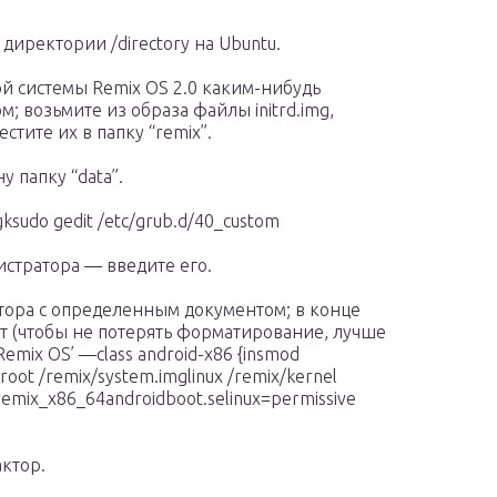
 директории /directory на Ubuntu.
ой системы Remix OS 2.0 каким-нибудь
 возьмите из образа файлы initrd.img,
естите их в папку “remix”.
у папку “data”.
sudo gedit /etc/grub.d/40_custom
истратора — введите его.
ктора с определенным документом; в конце
ст (чтобы не потерять форматирование, лучше
Remix OS’ —class android-x86 {insmod
oot /remix/system.imglinux /remix/kernel
emix_x86_64androidboot.selinux=permissive
ктор.