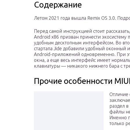
Содержание
Летом 2021 года вышла Remix OS 3.0. Подр
Перед самой инструкцией стоит рассказать, 
Android x86 призван принести экосистему
удобным десктопным интерфейсом. Во вто
стартапа Jide добавили удобный оконный 
Android-приложений одновременно. При э
окна, а еще весь интерфейс имеет норма
клавиатуры — никакого нижнего бара с тр
Прочие особенности MIUI
Отличие с
заключае
раздел в
файлы не
Именно п
только р