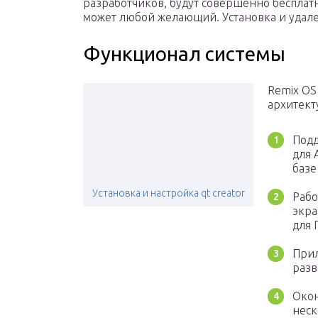
разработчиков, будут совершенно бесплат
может любой желающий. Установка и удале
Функционал системы
Remix OS
архитект
Подд
для 
базе 
Установка и настройка qt creator
Рабо
экра
для 
Прил
разв
Окон
неск