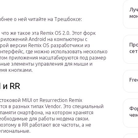
Лу
мо
обнее о ней читайте на Трешбоксе:
что же такое эта Remix OS 2.0. Этот форк
 приложений Android на компьютеры с
Пр
рой версии Remix OS разработчики из
сет
интерфейс, где можно использовать несколько
том приложения масштабируются под размер
льные элементы управления для мыши и
емя кнопками.
Fre
 и RR
токовой MIUI от Resurrection Remix
тся в разных типах Vendor. Это специальный
Фор
 памяти смартфона, на котором хранятся
чем
обходимые для работы модема связи.
оэтому в RR работают все частоты, а не
егиональные.