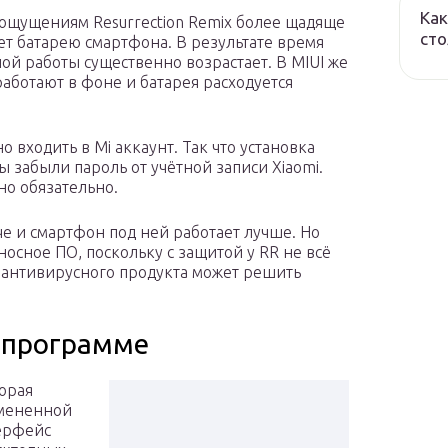
Как
ощущениям Resurrection Remix более щадяще
сто
ет батарею смартфона. В результате время
ой работы существенно возрастает. В MIUI же
ботают в фоне и батарея расходуется
о входить в Mi аккаунт. Так что установка
ы забыли пароль от учётной записи Xiaomi.
но обязательно.
е и смартфон под ней работает лучше. Но
носное ПО, поскольку с защитой у RR не всё
о антивирусного продукта может решить
 программе
торая
змененной
ерфейс