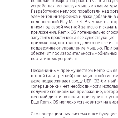
позволяет комфортно работать с ней на де
устройствах, используя мышь и клавиатуру.
Разработчики неплохо поработали над ор
элементов интерфейса и даже добавили в 
полноценный Play Market. Вы можете авто
в нем под своей учетной записью и скачат
приложения. Remix OS потенциально спосо
запустить практически все существующие
приложения, вот только далеко не все из н
поддерживают управление мышью. При ра
обеспечит производительность мобильных 
портативных устройств.
Несомненным преимуществом Remix OS являе
второй (или третьей) операционной систе
даже поддерживает среду UEFI (32-битный 
«операционки» нет необходимости использ
получите специальное приложение, которо
жесткий диск и позволит приступить к уст
Еще Remix OS неплохо «становится» на ви
Сама операционная система и все будущие 