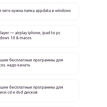
 чего нужна папка appdata в windows
layer — airplay iphone, ipad to pc
dows 10 & macos
чшие бесплатные программы для
os. надо качать
чшие бесплатные программы для
иси cd и dvd дисков