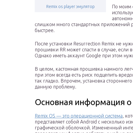
По моим 
Remix os player эмулятор
использу
автономн
слишком много стандартных приложений ра
быстрее.
После установки Resurrection Remix не нужн
прошивки RR может спасти в случае, если в
Однако иметь аккаунт Google при этом нуж
В целом, кастомная прошивка намного легч
при этом всегда есть риск подцепить вредо
так гладко. Впрочем, установка стороннег
данную проблему.
Основная информация о
Remix OS — это операционной система
, ко
представляет собой Android с несколько и
графической оболочкой. Измененный инт