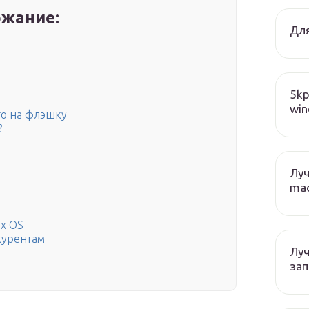
жание:
Для
5kp
win
го на флэшку
?
Лу
mac
ix OS
курентам
Лу
зап