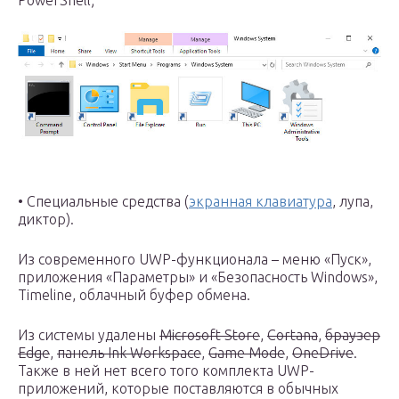
PowerShell;
• Специальные средства (
экранная клавиатура
, лупа,
диктор).
Из современного UWP-функционала – меню «Пуск»,
приложения «Параметры» и «Безопасность Windows»,
Timeline, облачный буфер обмена.
Из системы удалены
Microsoft Store
,
Cortana
,
браузер
Edge
,
панель Ink Workspace
,
Game Mode
,
OneDrive
.
Также в ней нет всего того комплекта UWP-
приложений, которые поставляются в обычных