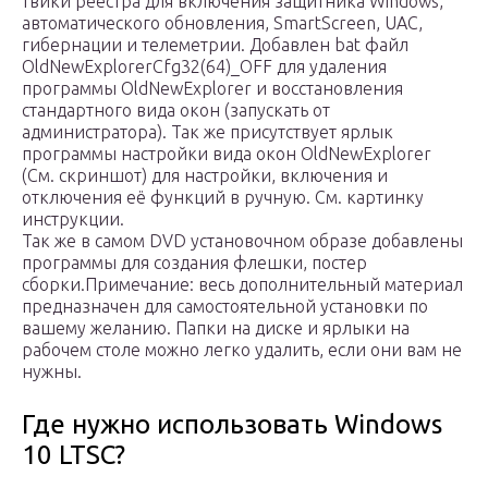
твики реестра для включения защитника Windows,
автоматического обновления, SmartScreen, UAC,
гибернации и телеметрии. Добавлен bat файл
OldNewExplorerCfg32(64)_OFF для удаления
программы OldNewExplorer и восстановления
стандартного вида окон (запускать от
администратора). Так же присутствует ярлык
программы настройки вида окон OldNewExplorer
(См. скриншот) для настройки, включения и
отключения её функций в ручную. См. картинку
инструкции.
Так же в самом DVD установочном образе добавлены
программы для создания флешки, постер
сборки.Примечание: весь дополнительный материал
предназначен для самостоятельной установки по
вашему желанию. Папки на диске и ярлыки на
рабочем столе можно легко удалить, если они вам не
нужны.
Где нужно использовать Windows
10 LTSC?