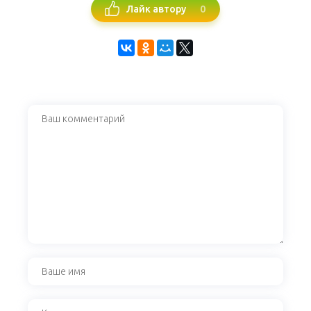
0
Лайк автору